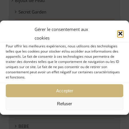
Bijoux de Peau
Secret Garden
Coffrets Mariage
Gérer le consentement aux
cookies
Eyeliner Set
Pour offrir les meilleures expériences, nous utilisons des technologies
telles que les cookies pour stocker et/ou accéder aux informations des
The Ritz Collection
appareils. Le fait de consentir à ces technologies nous permettra de
traiter des données telles que le comportement de navigation ou les ID
uniques sur ce site. Le fait de ne pas consentir ou de retirer son
Cristal Bra
consentement peut avoir un effet négatif sur certaines caractéristiques
et fonctions.
Lingerie
Accepter
JOY
Refuser
LALA
BEBE