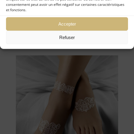
consentement peut avoir un effet négatif sur certaines caractéristiques
et fonctions.
Coffret Mariage Catherine
Accepter
d’Aragon
Refuser
48,00
€