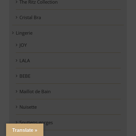
The Ritz Collection
Cristal Bra
Lingerie
JOY
LALA
BEBE
Maillot de Bain
Nuisette
Soutiens-gorges
Translate »