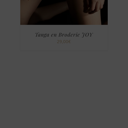
Tanga en Broderie JOY
Brac
29,00
€