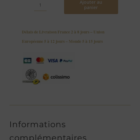
Ajouter au
panier
quantité
de
Soutien-
Délais de Livraison France 2 à 8 jours – Union
gorge
Européenne 5 à 12 jours – Monde 5 à 15 jours
Corbeille
en
Broderie
JOY
Informations
complémentaires