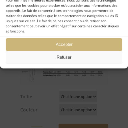
Pour offrir les meilleures expériences, nous utilisons des technologies
– Empiècements en broderie sur les
telles que les cookies pour stocker et/ou accéder aux informations des
appareils. Le fait de consentir à ces technologies nous permettra de
côtés
traiter des données telles que le comportement de navigation ou les ID
– Lavage à 30°
uniques sur ce site. Le fait de ne pas consentir ou de retirer son
consentement peut avoir un effet négatif sur certaines caractéristiques
Découvrez les pièces assorties : Le
slip
et fonctions.
broderie
, le shorty, le tanga…
Accepter
Refuser
Taille
Couleur