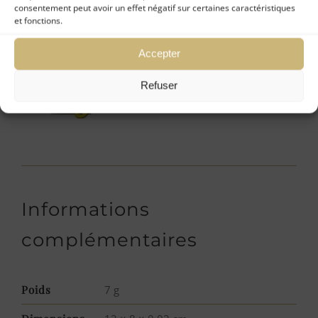
consentement peut avoir un effet négatif sur certaines caractéristiques
de
Européenne 5 à 12 jours – Monde 5 à 15 jours
et fonctions.
Peau
Papillon
Accepter
Belphégor
Refuser
Informations
complémentaires
Poids
7 g