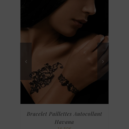
Bracelet Paillettes Autocollant
B
Havana
16,50
€