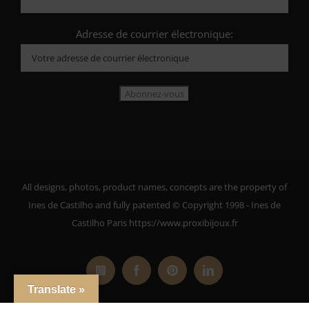
Adresse de courrier électronique:
All designs, photos, product names, concepts are the property of
Ines de Castilho and fully patented © Copyright 1998 - Ines de
Castilho Paris https://www.proxibijoux.fr
Instagram
Facebook
Pinterest
LinkedIn
Translate »