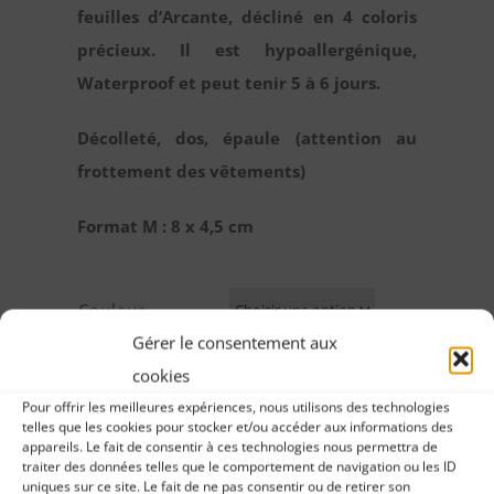
feuilles d’Arcante, décliné en 4 coloris
précieux. Il est hypoallergénique,
Waterproof et peut tenir 5 à 6 jours.
Décolleté, dos, épaule (attention au
frottement des vêtements)
Format M : 8 x 4,5 cm
Couleur
Gérer le consentement aux
cookies
Ajouter au
panier
Pour offrir les meilleures expériences, nous utilisons des technologies
quantité
telles que les cookies pour stocker et/ou accéder aux informations des
de
appareils. Le fait de consentir à ces technologies nous permettra de
traiter des données telles que le comportement de navigation ou les ID
Bijoux
uniques sur ce site. Le fait de ne pas consentir ou de retirer son
Délais de Livraison France 2 à 8 jours – Union