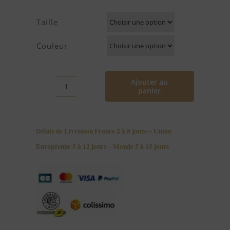
Taille
Couleur
Ajouter au
panier
quantité
de
Slip
Délais de Livraison France 2 à 8 jours – Union
en
Européenne 5 à 12 jours – Monde 5 à 15 jours
Broderie
JOY