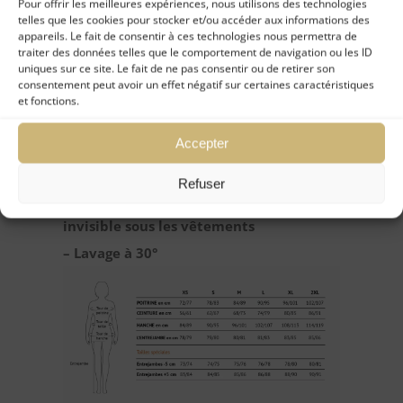
À porter avec : Soutiens-Gorge assortis
Pour offrir les meilleures expériences, nous utilisons des technologies
telles que les cookies pour stocker et/ou accéder aux informations des
appareils. Le fait de consentir à ces technologies nous permettra de
DETAILS
traiter des données telles que le comportement de navigation ou les ID
uniques sur ce site. Le fait de ne pas consentir ou de retirer son
consentement peut avoir un effet négatif sur certaines caractéristiques
– Empiècement en broderie sur le
et fonctions.
devant, doublé à l’entrejambe
Accepter
– Finitions en tulle et broderie de
Caudry, taille élastique
Refuser
– Dos en microfibre ultra fine et
invisible sous les vêtements
– Lavage à 30°