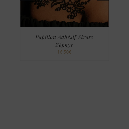
Papillon Adhésif Strass
Pap
Zéphyr
16,50
€